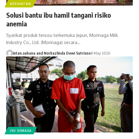
KESIHATAN
Solusi bantu ibu hamil tangani risiko
anemia
Syarikat produk tenusu terkemuka Jepun, Morinaga Milk
Industry Co., Ltd. (Morinaga) secara…
intan.suhana
and
Norhazlinda Dewi Sutrisno
8 May 2026
ISU SEMASA