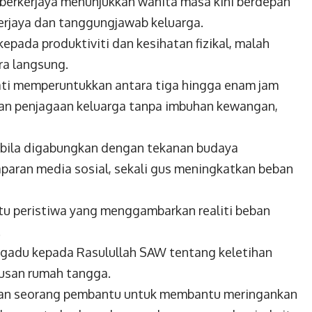
a berkerjaya menunjukkan wanita
masa kini berdepan
erjaya dan tanggungjawab keluarga.
kepada produktiviti dan kesihatan fizikal, malah
ra langsung.
ati memperuntukkan antara tiga hingga enam jam
dan penjagaan keluarga tanpa imbuhan kewangan,
abila digabungkan dengan tekanan budaya
paran media sosial, sekali gus meningkatkan beban
tu peristiwa yang menggambarkan realiti
beban
.
ngadu kepada Rasulullah SAW tentang keletihan
rusan rumah tangga.
kan seorang pembantu untuk membantu meringankan