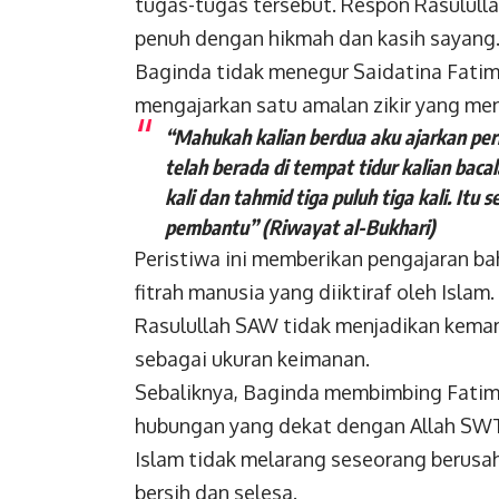
tugas-tugas tersebut.
Respon Rasululla
penuh
dengan hikmah dan kasih sayang
Baginda tidak menegur Saidatina Fatim
mengajarkan satu amalan zikir yang men
“Mahukah kalian berdua aku ajarkan perk
telah berada di tempat tidur kalian
bacal
kali dan
tahmid tiga puluh tiga kali. Itu 
pembantu”
(Riwayat al-Bukhari)
Peristiwa ini memberikan pengajaran b
fitrah manusia yang diiktiraf oleh Islam.
Rasulullah SAW tidak menjadikan kem
sebagai ukuran keimanan.
Sebaliknya, Baginda membimbing Fatima
hubungan yang dekat dengan Allah SWT
Islam tidak melarang seseorang berusa
bersih dan selesa.