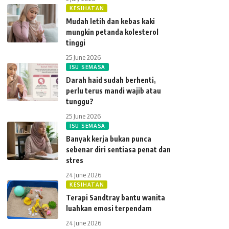
KESIHATAN
Mudah letih dan kebas kaki
mungkin petanda kolesterol
tinggi
25 June 2026
ISU SEMASA
Darah haid sudah berhenti,
perlu terus mandi wajib atau
tunggu?
25 June 2026
ISU SEMASA
Banyak kerja bukan punca
sebenar diri sentiasa penat dan
stres
24 June 2026
KESIHATAN
Terapi Sandtray bantu wanita
luahkan emosi terpendam
24 June 2026