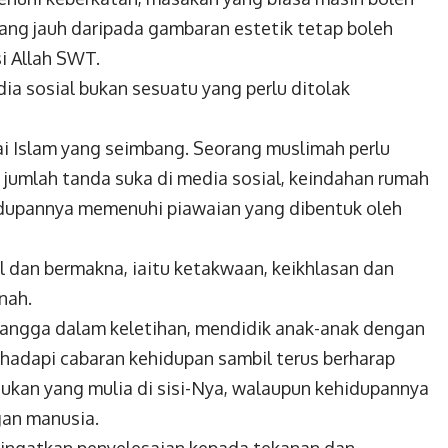
yang jauh daripada gambaran
estetik tetap boleh
i Allah SWT.
ia sosial bukan sesuatu yang perlu
ditolak
ilai Islam yang seimbang. Seorang muslimah perlu
eh jumlah tanda suka di media sosial, keindahan rumah
idupannya memenuhi piawaian yang dibentuk oleh
l dan bermakna, iaitu ketakwaan, keikhlasan
dan
nah.
angga dalam keletihan, mendidik anak-anak dengan
hadapi cabaran kehidupan sambil terus berharap
ukan yang mulia di sisi-Nya, walaupun kehidupannya
gan manusia.
gingatkan penyelesaian kepada
tekanan dan