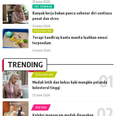
25 June 2026
ISU SEMASA
Banyak kerja bukan punca sebenar diri sentiasa
penat dan stres
24 June 2026
KESIHATAN
Terapi Sandtray bantu wanita luahkan emosi
terpendam
24 June 2026
TRENDING
KESIHATAN
Mudah letih dan kebas kaki mungkin petanda
kolesterol tinggi
25 June 2026
FESYEN
Koleksi monogram mudah digayakan