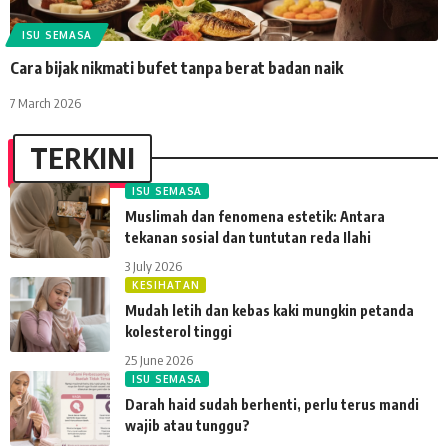
ISU SEMASA
Cara bijak nikmati bufet tanpa berat badan naik
7 March 2026
TERKINI
ISU SEMASA
Muslimah dan fenomena estetik: Antara
tekanan sosial dan tuntutan reda Ilahi
3 July 2026
KESIHATAN
Mudah letih dan kebas kaki mungkin petanda
kolesterol tinggi
25 June 2026
ISU SEMASA
Darah haid sudah berhenti, perlu terus mandi
wajib atau tunggu?