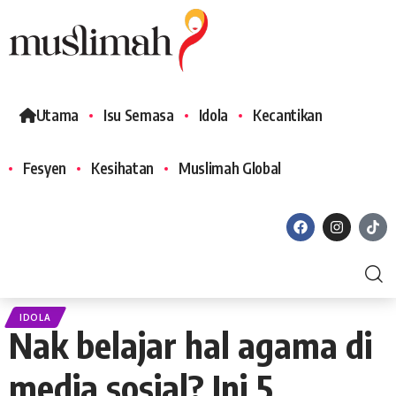
Utama
Isu Semasa
Idola
Kecantikan
Fesyen
Kesihatan
Muslimah Global
IDOLA
Nak belajar hal agama di
media sosial? Ini 5