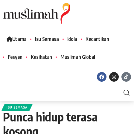
Utama
Isu Semasa
Idola
Kecantikan
Fesyen
Kesihatan
Muslimah Global
ISU SEMASA
Punca hidup terasa
kosong