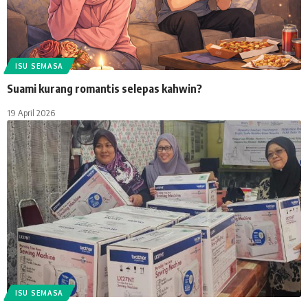
ISU SEMASA
Suami kurang romantis selepas kahwin?
19 April 2026
ISU SEMASA