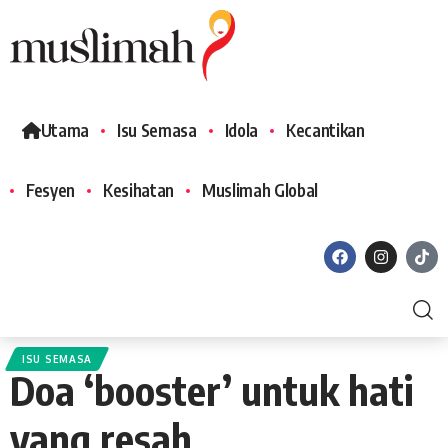
Utama
Isu Semasa
Idola
Kecantikan
Fesyen
Kesihatan
Muslimah Global
ISU SEMASA
Doa ‘booster’ untuk hati
yang resah