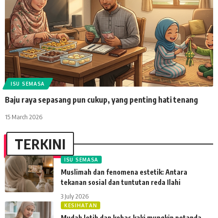
ISU SEMASA
Baju raya sepasang pun cukup, yang penting hati tenang
15 March 2026
TERKINI
ISU SEMASA
Muslimah dan fenomena estetik: Antara
tekanan sosial dan tuntutan reda Ilahi
3 July 2026
KESIHATAN
Mudah letih dan kebas kaki mungkin petanda